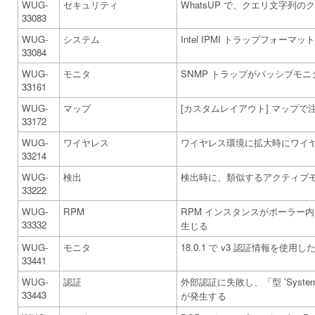
WUG-
セキュリティ
WhatsUP で、クエリ文字列
33083
WUG-
システム
Intel IPMI トラップフォーマット 
33084
WUG-
モニタ
SNMP トラップがパッシブモニタ
33161
WUG-
マップ
[カスタムレイアウト] マップ
33172
WUG-
ワイヤレス
ワイヤレス環境に拡大時にワイ
33214
WUG-
検出
検出時に、類似するアクティブ
33222
WUG-
RPM
RPM インスタンスがポーラー内でゾ
33332
生じる
WUG-
モニタ
18.0.1 で v3 認証情報を使用
33441
WUG-
認証
外部認証に失敗し、「型 'System
33443
が発生する