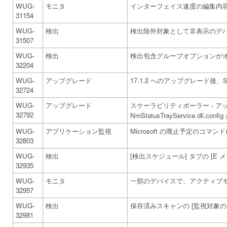
WUG-
モニタ
インターフェイス速度の編集内
31154
WUG-
検出
検出除外対象として非表示のデ
31507
WUG-
検出
検出包含グループオプションが
32204
WUG-
アップグレード
17.1.2 へのアップグレード
32724
WUG-
アップグレード
スケーラビリティポーラー - アップグレード
32792
NmStatusTrayService.dll.co
WUG-
アプリケーション監視
Microsoft の廃止予定のコマ
32803
WUG-
検出
[検出スケジュール] タブの [E
32935
WUG-
モニタ
一部のデバイスで、アクティブモ
32957
WUG-
検出
保存済みスキャンの [監視対象
32981