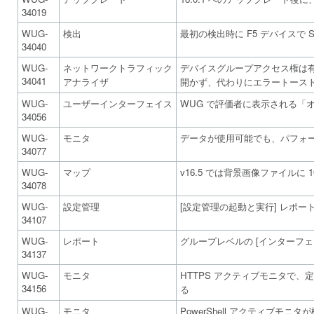
34019
WUG-
検出
最初の検出時に F5 デバイスで 
34040
WUG-
ネットワークトラフィック
デバイスグループアクセス権は有効
34041
アナライザ
開かず、代わりにエラートース
WUG-
ユーザーインターフェイス
WUG で評価者に表示される「
34056
WUG-
モニタ
データが使用可能でも、パフォ
34077
WUG-
マップ
v16.5 では背景画像ファイルに 
34078
WUG-
設定管理
[設定管理の起動と実行] レポ
34107
WUG-
レポート
グループレベルの [インターフェ
34137
WUG-
モニタ
HTTPS アクティブモニタで
34156
る
WUG-
モニタ
PowerShell アクティブモ