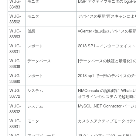
WUG-
モニタ
BGP アクティブモニタの bgpPeer
33483
WUG-
モニタ
デバイスの更新/再スキャンによ
33562
WUG-
仮想
vCenter 検出後のデバイスの更
33563
WUG-
レポート
2018 SP1 – インターフェ
33631
WUG-
データベース
[データベースの検証と最適化]
33638
WUG-
レポート
2018 sp1 で一部のデバイス
33680
WUG-
システム
NMConsole の起動時に What
33772
オフラインのシステムで起動時
WUG-
システム
MySQL .NET Connector 
33832
WUG-
モニタ
カスタムアクティブモニタはデ
33931
WUG-
アップグレード
18.0.1 へのアップグレード後